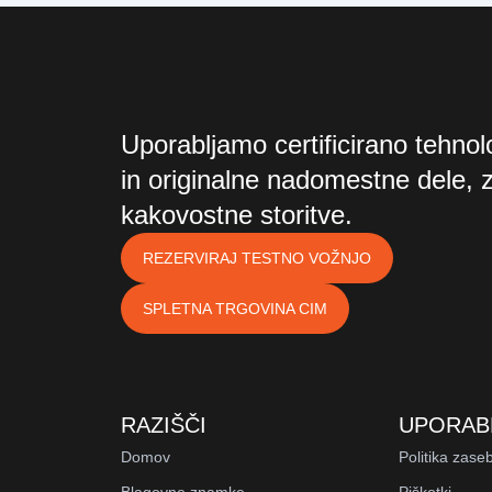
Uporabljamo certificirano tehnolo
in originalne nadomestne dele, 
kakovostne storitve.
REZERVIRAJ TESTNO VOŽNJO
SPLETNA TRGOVINA CIM
RAZIŠČI
UPORAB
Domov
Politika zase