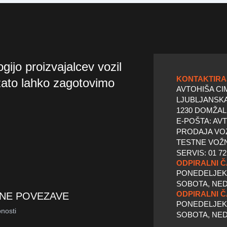
gijo proizvajalcev vozil
KONTAKTIRA
zato lahko zagotovimo
AVTOHIŠA CI
LJUBLJANSKA
1230 DOMŽA
E-POŠTA: AV
PRODAJA VOZI
TESTNE VOŽNJ
SERVIS: 01 72
ODPIRALNI 
PONEDELJEK -
SOBOTA, NED
ODPIRALNI Č
NE POVEZAVE
PONEDELJEK -
bnosti
SOBOTA, NED