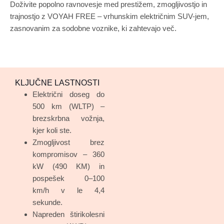
Doživite popolno ravnovesje med prestižem, zmogljivostjo in
trajnostjo z VOYAH FREE – vrhunskim električnim SUV-jem,
zasnovanim za sodobne voznike, ki zahtevajo več.
KLJUČNE LASTNOSTI
Električni doseg do
500 km (WLTP) –
brezskrbna vožnja,
kjer koli ste.
Zmogljivost brez
kompromisov – 360
kW (490 KM) in
pospešek 0–100
km/h v le 4,4
sekunde.
Napreden štirikolesni