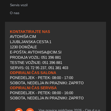
Servis vozil
O nas
KONTAKTIRAJTE NAS
AVTOHIŠA CIM
LJUBLJANSKA CESTA 1
1230 DOMŽALE
E-POŠTA: AVTOHISA@CIM.SI
PRODAJA VOZIL: 051 396 881
TESTNE VOŽNJE: 051 396 881
SERVIS: 01 72 95 237, 051 381 403
ODPIRALNI ČAS SALONA
PONEDELJEK - PETEK: 08:00 - 17:00
SOBOTA, NEDELJA IN PRAZNIKI: ZAPRTO
ODPIRALNI ČAS SERVISA
PONEDELJEK - PETEK: 08:00 - 16:00
SOBOTA, NEDELJA IN PRAZNIKI: ZAPRTO
F
T
I
Vse pravice pridržane 2026 - Cim d.o.o.