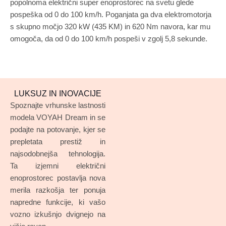
popolnoma električni super enoprostorec na svetu glede
pospeška od 0 do 100 km/h. Poganjata ga dva elektromotorja
s skupno močjo 320 kW (435 KM) in 620 Nm navora, kar mu
omogoča, da od 0 do 100 km/h pospeši v zgolj 5,8 sekunde.
LUKSUZ IN INOVACIJE
Spoznajte vrhunske lastnosti
modela VOYAH Dream in se
podajte na potovanje, kjer se
prepletata prestiž in
najsodobnejša tehnologija.
Ta izjemni električni
enoprostorec postavlja nova
merila razkošja ter ponuja
napredne funkcije, ki vašo
vozno izkušnjo dvignejo na