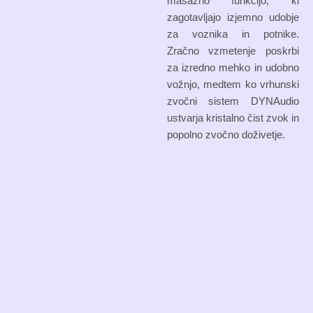
masažno funkcijo, ki
zagotavljajo izjemno udobje
za voznika in potnike.
Zračno vzmetenje poskrbi
za izredno mehko in udobno
vožnjo, medtem ko vrhunski
zvočni sistem DYNAudio
ustvarja kristalno čist zvok in
popolno zvočno doživetje.