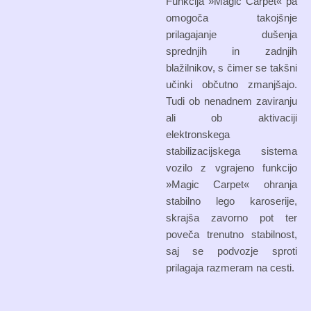
Funkcija »Magic Carpet« pa
omogoča takojšnje
prilagajanje dušenja
sprednjih in zadnjih
blažilnikov, s čimer se takšni
učinki občutno zmanjšajo.
Tudi ob nenadnem zaviranju
ali ob aktivaciji
elektronskega
stabilizacijskega sistema
vozilo z vgrajeno funkcijo
»Magic Carpet« ohranja
stabilno lego karoserije,
skrajša zavorno pot ter
poveča trenutno stabilnost,
saj se podvozje sproti
prilagaja razmeram na cesti.