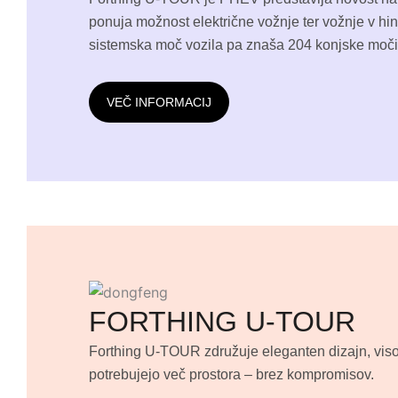
ponuja možnost električne vožnje ter vožnje v h
sistemska moč vozila pa znaša 204 konjske moč
VEČ INFORMACIJ
FORTHING U-TOUR
Forthing U-TOUR združuje eleganten dizajn, visok
potrebujejo več prostora – brez kompromisov.