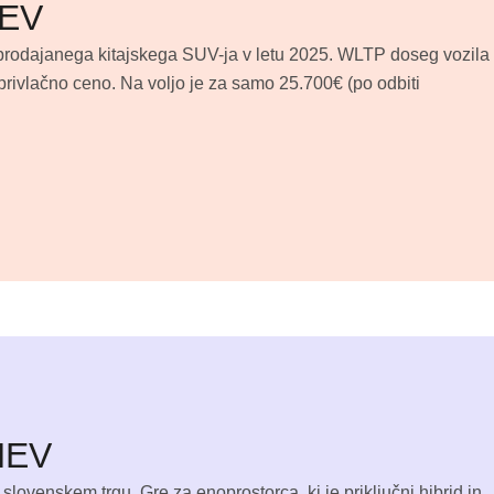
 EV
j prodajanega kitajskega SUV-ja v letu 2025. WLTP doseg vozila
rivlačno ceno. Na voljo je za samo 25.700€ (po odbiti
HEV
ovenskem trgu. Gre za enoprostorca, ki je priključni hibrid in