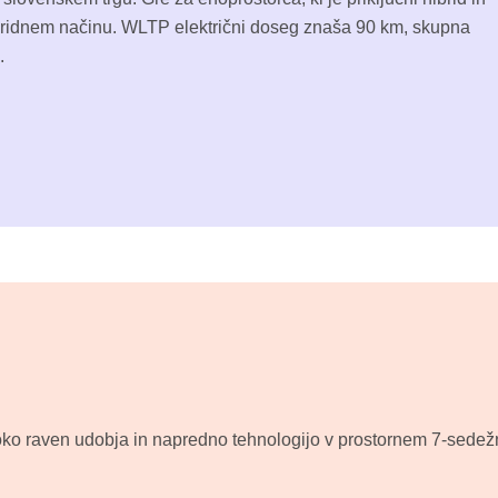
inridnem načinu. WLTP električni doseg znaša 90 km, skupna
i.
o raven udobja in napredno tehnologijo v prostornem 7-sedežnem