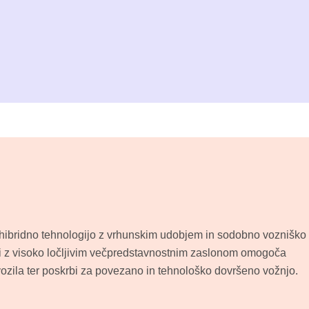
hibridno tehnologijo z vrhunskim udobjem in sodobno vozniško
ji z visoko ločljivim večpredstavnostnim zaslonom omogoča
j vozila ter poskrbi za povezano in tehnološko dovršeno vožnjo.