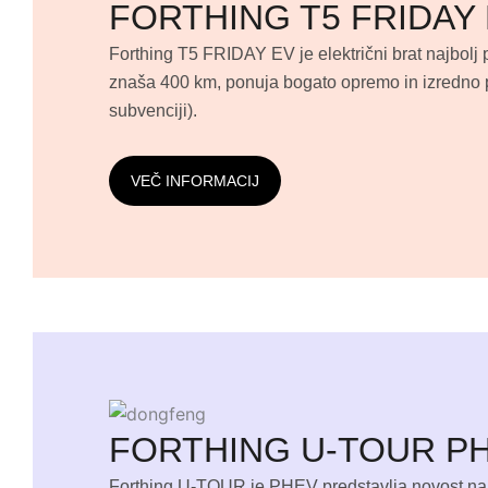
FORTHING T5 FRIDAY
Forthing T5 FRIDAY EV je električni brat najbol
znaša 400 km, ponuja bogato opremo in izredno p
subvenciji).
VEČ INFORMACIJ
FORTHING U-TOUR P
Forthing U-TOUR je PHEV predstavlja novost na sl